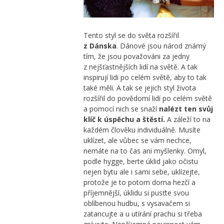
Tento styl se do světa rozšířil
z Dánska
. Dánové jsou národ známý
tím, že jsou považováni za jedny
z nejšťastnějších lidí na světě. A tak
inspirují lidi po celém světě, aby to tak
také měli. A tak se jejich styl života
rozšířil do povědomí lidí po celém světě
a pomocí nich se snaží
nalézt ten svůj
klíč
k úspěchu a štěstí.
A záleží to na
každém člověku individuálně. Musíte
uklízet, ale vůbec se vám nechce,
nemáte na to čas ani myšlenky. Omyl,
podle hygge, berte úklid jako očistu
nejen bytu ale i sami sebe, uklízejte,
protože je to potom doma hezčí a
příjemnější, úklidu si pusťte svou
oblíbenou hudbu, s vysavačem si
zatancujte a u utírání prachu si třeba