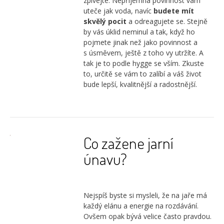
zpívejte. Nepříjemná povinnost vám
uteče jak voda, navíc
budete mít
skvělý pocit
a odreagujete se. Stejně
by vás úklid neminul a tak, když ho
pojmete jinak než jako povinnost a
s úsměvem, ještě z toho vy utržíte. A
tak je to podle hygge se vším. Zkuste
to, určitě se vám to zalíbí a váš život
bude lepší, kvalitnější a radostnější.
Co zažene jarní
únavu?
Nejspíš byste si mysleli, že na jaře má
každý elánu a energie na rozdávání.
Ovšem opak bývá velice často pravdou.