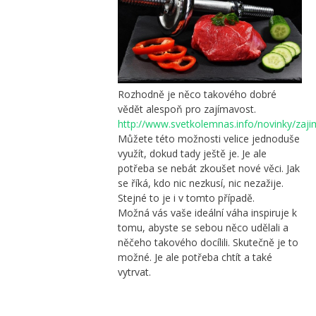
Rozhodně je něco takového dobré
vědět alespoň pro zajímavost.
http://www.svetkolemnas.info/novinky/zaji
Můžete této možnosti velice jednoduše
využít, dokud tady ještě je. Je ale
potřeba se nebát zkoušet nové věci. Jak
se říká, kdo nic nezkusí, nic nezažije.
Stejné to je i v tomto případě.
Možná vás vaše ideální váha inspiruje k
tomu, abyste se sebou něco udělali a
něčeho takového docílili. Skutečně je to
možné. Je ale potřeba chtít a také
vytrvat.