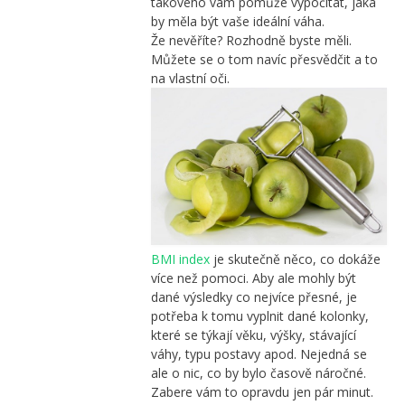
takového vám pomůže vypočítat, jaká
by měla být vaše ideální váha.
Že nevěříte? Rozhodně byste měli.
Můžete se o tom navíc přesvědčit a to
na vlastní oči.
BMI index
je skutečně něco, co dokáže
více než pomoci. Aby ale mohly být
dané výsledky co nejvíce přesné, je
potřeba k tomu vyplnit dané kolonky,
které se týkají věku, výšky, stávající
váhy, typu postavy apod. Nejedná se
ale o nic, co by bylo časově náročné.
Zabere vám to opravdu jen pár minut.