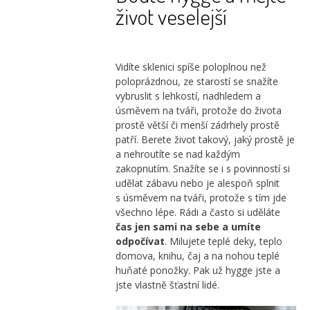
život veselejší
Vidíte sklenici spíše poloplnou než
poloprázdnou, ze starostí se snažíte
vybruslit s lehkostí, nadhledem a
úsměvem na tváři, protože do života
prostě větší či menší zádrhely prostě
patří. Berete život takový, jaký prostě je
a nehroutíte se nad každým
zakopnutím. Snažíte se i s povinností si
udělat zábavu nebo je alespoň splnit
s úsměvem na tváři, protože s tím jde
všechno lépe. Rádi a často si uděláte
čas jen sami na sebe a umíte
odpočívat
. Milujete teplé deky, teplo
domova, knihu, čaj a na nohou teplé
huňaté ponožky. Pak už hygge jste a
jste vlastně šťastní lidé.