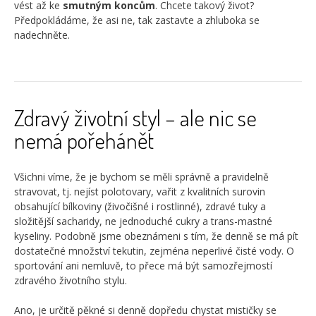
vést až ke
smutným
koncům
. Chcete takový život?
Předpokládáme, že asi ne, tak zastavte a zhluboka se
nadechněte.
Zdravý životní styl – ale nic se
nemá pořehánět
Všichni víme, že je bychom se měli správně a pravidelně
stravovat, tj. nejíst polotovary, vařit z kvalitních surovin
obsahující bílkoviny (živočišné i rostlinné), zdravé tuky a
složitější sacharidy, ne jednoduché cukry a trans-mastné
kyseliny. Podobně jsme obeznámeni s tím, že denně se má pít
dostatečné množství tekutin, zejména neperlivé čisté vody. O
sportování ani nemluvě, to přece má být samozřejmostí
zdravého životního stylu.
Ano, je určitě pěkné si denně dopředu chystat mističky se