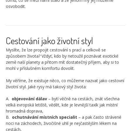
tomu, co se mezi námi stalo a že jenom my jej můžeme
osvobodit.
Cestování jako životní styl
Myslíte, že lze propojit cestování s prací a celkově se
způsobem života? Vždyť, kdo by netoužil poznávat exotické
země naší planety a přitom mít dostatečný příjem, aby si to
mohl v příslušném komfortu dovolit.
My věříme, že existuje něco, co můžeme nazvat jako cestovní
životní styl. Jaké rysy má takový styl života:
A.
objevování dálav
– bytí věčně na cestách, znát všechna
velká evropská letiště, vědět, kde je levnější taxík jak místní
hromadná doprava,
B.
ochutnávání místních specialit
– a pak často strávené
noci na záchodech, živočišné uhlí je nejčastějším lékem na
cestách,