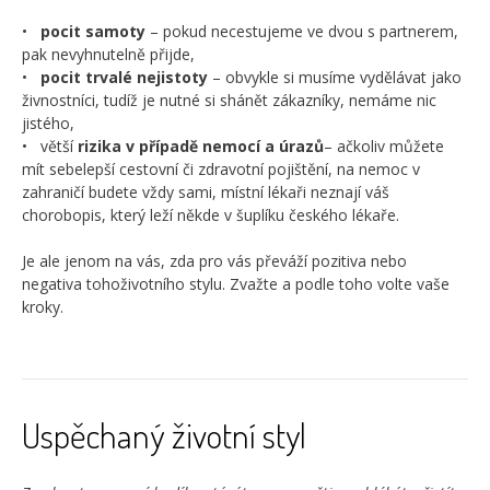
•
pocit samoty
– pokud necestujeme ve dvou s partnerem,
pak nevyhnutelně přijde,
•
pocit trval
é nejistoty
– obvykle si musíme vydělávat jako
živnostníci, tudíž je nutné si shánět zákazníky, nemáme nic
jistého,
• větší
rizika v případě nemocí a ú
razů
– ačkoliv můžete
mít sebelepší cestovní či zdravotní pojištění, na nemoc v
zahraničí budete vždy sami, místní lékaři neznají váš
chorobopis, který leží někde v šuplíku českého lékaře.
Je ale jenom na vás, zda pro vás převáží pozitiva nebo
negativa tohoživotního stylu. Zvažte a podle toho volte vaše
kroky.
Uspěchaný životní styl