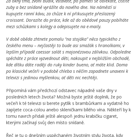
Za okny tma, zvoní budík, vstáváte, po paměti se obl
ékáte, čistíte
zuby a bez snídaně vyráží
te do nov
ého dne. Na náměstí si
kupujete ranní kávu, za chůze k ní přikusujete přeslazený
croissant. Dorazí
te do práce, kde až
do obědov
é pauzy pobíháte
mezi schůzkami s kolegy a odepisujete na e-maily.
V době oběda zhtnete pomalu
“na stojáka” něco typick
ého z
česk
ého menu – nejčastěji to bude asi smažák s hranolkami, v
lepší
m případě caessar salát s majon
ézovou zálivkou. Odpoledne
spěcháte z práce vyzvednout děti, nakoupit v nejbližším obchodě,
kde dítku dáte radě
ji do ruky kinder bueno, ať máte klid. Doma
po klasick
é večeři v podobě chleba s něčím zapadnete unaveni k
televizi s jedinou myšlenkou, ať děti nic nechtěji.
Připomíná vám předchozí odstavec nápadně vaše dny v
posledních letech života? Možná byste ještě doplnili, že po
večeři k té televizi si berete pytlík s brambůrkami a vydatně ho
zapíjete coca-colou anebo skleničkami bílého vína. Někteří by k
tomu navrch přidali ještě alespoň jednu krabičku cigaret,
kterými začínají svůj den místo snídaně.
Řeč je tu o dnešním uspěchaném životním stylu života, kdy