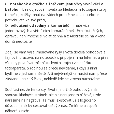
C.
notebook a čtečka s foťákem jsou vž
dy
první
věci
v
batohu
– bez objevování světa za hledáčkem fotoaparátu by
to nešlo, knížky tahat na zádech prostě nelze a notebook
potřebujete ke své práci,
D.
odloučení od rodiny a kamarádů
– máte více
jednorázových a virtuálních kamarádů než těch skutečných,
opravdu není možné si volat denně a z Austrálie se na víkend
domů neotočíte.
Zdají se vám výše jmenované rysy života docela pohodové a
fajnové, pracovat na notebook s připojením na Internet a přes
víkendy poznávat místní kuchyni a krajinu v hledáčku
fotoaparátů. S rodinou se přece nevídáme, i když s nimi
bydlíme v jednom městě. A ti nejvěrnější kamarádi nám přece
zůstanou na celý život, nehledě kde se zrovna nacházíme.
Souhlasíme, že tento styl života je určitě pohodový, má
spoustu kladných stránek, ale nic není jenom růžové, i zde
narazíme na negativa. Ta musí existovat už z logického
důvodu, jinak by cestoval každý z nás. Zmiňme alespoň
některá z nich: