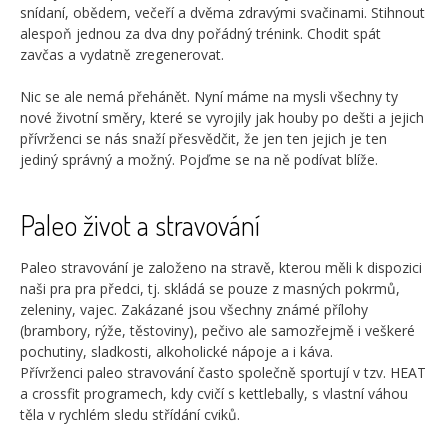
snídaní, obědem, večeří a dvěma zdravými svačinami. Stihnout
alespoň jednou za dva dny pořádný trénink. Chodit spát
zavčas a vydatně zregenerovat.
Nic se ale nemá přehánět. Nyní máme na mysli všechny ty
nové životní směry, které se vyrojily jak houby po dešti a jejich
přívrženci se nás snaží přesvědčit, že jen ten jejich je ten
jediný správný a možný. Pojďme se na ně podívat blíže.
Paleo život a stravování
Paleo stravování je založeno na stravě, kterou měli k dispozici
naši pra pra předci, tj. skládá se pouze z masných pokrmů,
zeleniny, vajec. Zakázané jsou všechny známé přílohy
(brambory, rýže, těstoviny), pečivo ale samozřejmě i veškeré
pochutiny, sladkosti, alkoholické nápoje a i káva.
Přívrženci paleo stravování často společně sportují v tzv. HEAT
a crossfit programech, kdy cvičí s kettlebally, s vlastní váhou
těla v rychlém sledu střídání cviků.