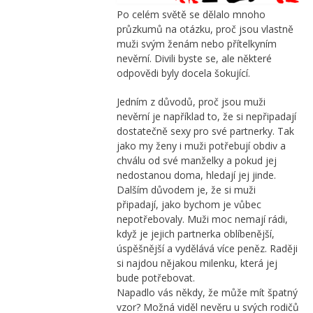
Po celém světě se dělalo mnoho
průzkumů na otázku, proč jsou vlastně
muži
svým ženám nebo přítelkyním
nevěrní. Divili byste se, ale některé
odpovědi byly docela šokující.
Jedním z důvodů, proč jsou muži
nevěrní je například to, že si nepřipadají
dostatečně sexy pro své partnerky. Tak
jako my ženy i muži potřebují obdiv a
chválu od své manželky a pokud jej
nedostanou doma, hledají jej jinde.
Dalším důvodem je, že si muži
připadají, jako bychom je vůbec
nepotřebovaly. Muži moc nemají rádi,
když je jejich partnerka oblíbenější,
úspěšnější a vydělává více peněz. Raději
si najdou nějakou milenku, která jej
bude potřebovat.
Napadlo vás někdy, že může mít špatný
vzor? Možná viděl nevěru u svých rodičů