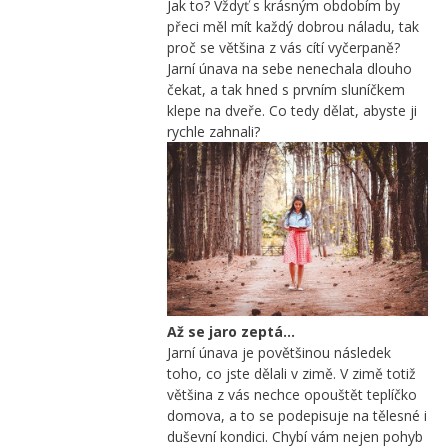
Jak to? Vždyť s krásným obdobím by
přeci měl mít každý dobrou náladu, tak
proč se většina z vás cítí vyčerpaně?
Jarní únava na sebe nenechala dlouho
čekat, a tak hned s prvním sluníčkem
klepe na dveře. Co tedy dělat, abyste ji
rychle zahnali?
Až se jaro zeptá…
Jarní únava je povětšinou následek
toho, co jste dělali v zimě. V zimě totiž
většina z vás nechce opouštět teplíčko
domova, a to se podepisuje na tělesné i
duševní kondici. Chybí vám nejen pohyb