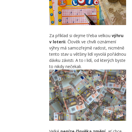
Za příklad si dejme třeba velkou
výhru
v loterii
. Člověk ve chvíli oznámení
výhry má samozřejmě radost, nicméně
tento stav u většiny lidí vyvolá pořádnou
dávku závisti. A to i lidí, od kterých byste
to nikdy nečekali.
Velké
peníze člověka změní
, ať chce,