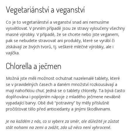
Vegetariánství a veganství
Co je to vegetariánství a veganství snad ani nemusíme
vysvětlovat. V prvním případě jsou ze stravy vyloučeny všechny
masné výrobky. V případě, že se chcete nebo jste veganem,
pak se nebudete stravovat ani produkty, které se vyrábí či
získávají ze živých tvorů, tj. veškeré mléčné výrobky, ale i
vajíčka.
Chlorella a ječmen
Možná jste měli možnost ochutnat nazelenalé tablety, které
se v pravidelných časech a daném množství rozkousávají a
mají nahořklou chuť. Jedná se o tablety chlorelly. Ta bývá často
doplňována i popíjením nápoje z mladého ječmene nevábně
vypadající barvy. Obě dvě “potraviny” by měly příslušně
pročišťovat tělo před antioxidanty a jinými škodlivinami.
Je na každ
ém z nás, co si vybere za směr, ale důležit
é je zůstat
stát nohami na zemi a zvážit, zda už něco není vyhrocen
é.