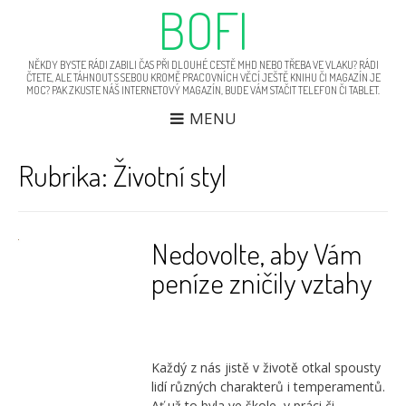
BOFI
NĚKDY BYSTE RÁDI ZABILI ČAS PŘI DLOUHÉ CESTĚ MHD NEBO TŘEBA VE VLAKU? RÁDI
ČTETE, ALE TÁHNOUT S SEBOU KROMĚ PRACOVNÍCH VĚCÍ JEŠTĚ KNIHU ČI MAGAZÍN JE
MOC? PAK ZKUSTE NÁŠ INTERNETOVÝ MAGAZÍN, BUDE VÁM STAČIT TELEFON ČI TABLET.
MENU
Rubrika:
Životní styl
Nedovolte, aby Vám
peníze zničily vztahy
Každý z nás jistě v životě otkal spousty
lidí různých charakterů i temperamentů.
Ať už to byla ve škole, v práci či