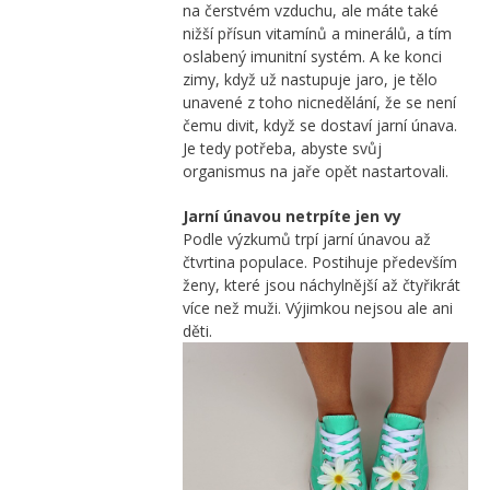
na čerstvém vzduchu, ale máte také
nižší přísun vitamínů a minerálů, a tím
oslabený imunitní systém. A ke konci
zimy, když už nastupuje jaro, je tělo
unavené z toho nicnedělání, že se není
čemu divit, když se dostaví jarní únava.
Je tedy potřeba, abyste svůj
organismus na jaře opět nastartovali.
Jarní únavou netrpíte jen vy
Podle výzkumů trpí jarní únavou až
čtvrtina populace. Postihuje především
ženy, které jsou náchylnější až čtyřikrát
více než muži. Výjimkou nejsou ale ani
děti.