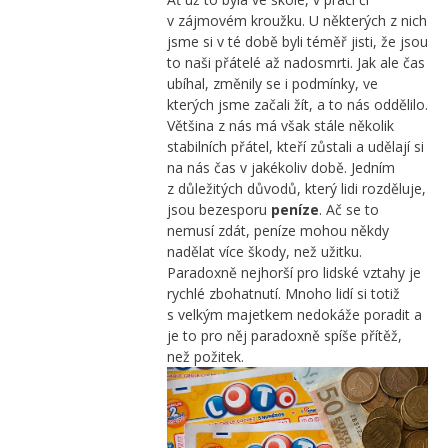
v zájmovém kroužku. U některých z nich
jsme si v té době byli téměř jisti, že jsou
to naši přátelé až nadosmrti. Jak ale čas
ubíhal, změnily se i podmínky, ve
kterých jsme začali žít, a to nás oddělilo.
Většina z nás má však stále několik
stabilních přátel, kteří zůstali a udělají si
na nás čas v jakékoliv době. Jedním
z důležitých důvodů, který lidi rozděluje,
jsou bezesporu
peníze
. Ač se to
nemusí zdát, peníze mohou někdy
nadělat více škody, než užitku.
Paradoxně nejhorší pro lidské vztahy je
rychlé
zbohatnutí
. Mnoho lidí si totiž
s velkým majetkem nedokáže poradit a
je to pro něj paradoxně spíše přítěž,
než požitek.