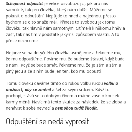
Schopnost odpustit
je velice osvobozující, jak pro nás
samotné, tak pro člověka, který nám ublížil. Můžeme se
pokusit o odpuštění. Nepůjde to hned a najednou, přesto
bychom se o to snažit měli. Přinese to svobodu jak tomu
člověku, tak hlavně nám samotným. Cítíme-li k někomu hněv a
zášť, tak nás tím v podstatě jakýmsi způsobem vlastní. A to
přece nechceme.
Nejprve se na dotyčného člověka usmějeme a řekneme mu,
že mu odpouštíme. Povíme mu, že budeme šťastní, když bude
s námi. Když se bude smát, řekneme mu, že je sám a sám a
plný jedu a že s ním bude jen ten, kdo mu odpustí.
Tomu člověku dáváme tímto do rukou volbu rukou
volbu a
možnost, aby se změnil
a šel za svým srdcem. Když to
pochopí, stává se to dobrým činem a máme zase o kousek
karmy méně. Navíc má tento skutek za následek, že se zloba a
nenávist k sobě nevrací a
nemohou tudíž škodit
.
Odpuštění se nedá vyprosit