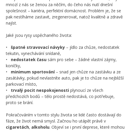
mnozí z nás se ženou za něčím, do čeho nás nutí dnešní
spolešnost – kariéra, perfektní domácnost. Problém je, že se
pak nestíháme zastavit, zregenerovat, natož kvalitně a zdravě
najíst.
Jaké jsou rysy uspěchaného života:
•
špatn
é stravovací návyky
– jídlo za chůze, nedostatek
tekutin, vynechávání snídaně,
•
nedostatek
času
sám pro sebe – žádné vlastní zájmy,
koníčky,
•
minimum
sportování
– snad jen chůze na zastávku a ze
zasátávky, pokud nevlastníte auto, pak je to chůze na nejbližší
parkovací místo,
•
trvalý pocit nespokojenosti
plynoucí ze všech
předchozích bodů – tělo prostě nedostává, co potřebuje,
proto se brání.
Pokračováním v tomto stylu života se lidé často dostávají do
fáze, že život nemá smysl. Začnou ho utápět právě v
cigaretách
,
alkoholu
. Objeví se i první deprese, které mohou