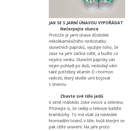
JAK SE S JARNÍ ÚNAVOU VYPOŘÁDAT
·
Nečerpejte slunce
Protože je jarní únava důsledek
nekolikaměsíčního nedostatku
slunečních paprsků, využijte toho, že
zase na jaře začíná svítit, a buďte co
nejvíce venku. Sluneční paprsky vás
nejen pohladí po duši, nedodají vám
také potřebný vitamín D i hormon
radosti, který skvěle umí bojovat
s únavou.
·
Zbavte své tělo jedů
V zimě málokdo zobe ovoce a zeleninu.
Přiznejte si, že raději u televize baštíte
brambůrky. To má však za následek
hromadění toxinů v těle, kvůli kterým se
pak cítíte unavení. Na jaře proto