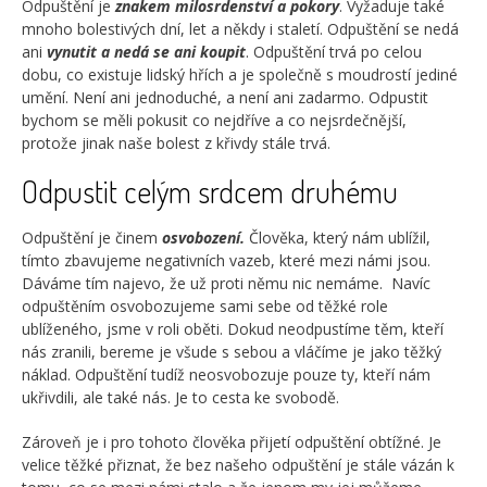
Odpuštění je
znakem milosrdenství a pokory
. Vyžaduje také
mnoho bolestivých dní, let a někdy i staletí. Odpuštění se nedá
ani
vynutit a nedá se ani koupit
. Odpuštění trvá po celou
dobu, co existuje lidský hřích a je společně s moudrostí jediné
umění. Není ani jednoduché, a není ani zadarmo. Odpustit
bychom se měli pokusit co nejdříve a co nejsrdečnější,
protože jinak naše bolest z křivdy stále trvá.
Odpustit celým srdcem druhému
Odpuštění je činem
osvobození.
Člověka, který nám ublížil,
tímto zbavujeme negativních vazeb, které mezi námi jsou.
Dáváme tím najevo, že už proti němu nic nemáme. Navíc
odpuštěním osvobozujeme sami sebe od těžké role
ublíženého, jsme v roli oběti. Dokud neodpustíme těm, kteří
nás zranili, bereme je všude s sebou a vláčíme je jako těžký
náklad. Odpuštění tudíž neosvobozuje pouze ty, kteří nám
ukřivdili, ale také nás. Je to cesta ke svobodě.
Zároveň je i pro tohoto člověka přijetí odpuštění obtížné. Je
velice těžké přiznat, že bez našeho odpuštění je stále vázán k