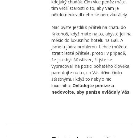
kdejaký chudák. Čím více peněz máte,
tím větší starosti o to, aby Vám je
někdo neukradl nebo se nerozkutálely.
Nač byste jezdili s přáteli na chatu do
Krkonoš, když máte na to, abyste jeli na
měsíc do luxusního hotelu na Bali. A
jsme u jádra problému. Lehce můžete
ztratit letité přátele, proto i v případě,
že jste byli šťastlivec, či jste se
vypracovali na pozici bohatého člověka,
pamatujte na to, co Vás dříve činilo
šťastnými, i když to nebylo nic
luxusního.
Ovládejte peníze a
nedovolte, aby peníze ovládaly Vás.