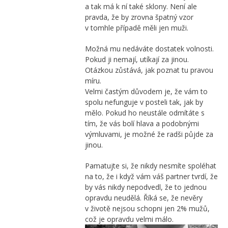
a tak má k ní také sklony. Není ale
pravda, že by zrovna špatný vzor
v tomhle případě měli jen muži.
Možná mu nedáváte dostatek volnosti.
Pokud ji nemají, utíkají za jinou.
Otázkou zůstává, jak poznat tu pravou
míru.
Velmi častým důvodem je, že vám to
spolu nefunguje v posteli tak, jak by
mělo. Pokud ho neustále odmítáte s
tím, že vás bolí hlava a podobnými
výmluvami, je možné že radši půjde za
jinou.
Pamatujte si, že nikdy nesmíte spoléhat
na to, že i když vám váš partner tvrdí, že
by vás nikdy nepodvedl, že to jednou
opravdu neudělá. Říká se, že nevěry
v životě nejsou schopni jen 2% mužů,
což je opravdu velmi málo.