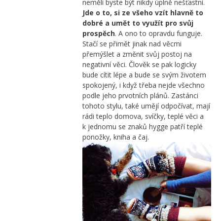
neměli byste být nikdy úplně nešťastní.
Jde o to, si ze všeho vzít hlavně to
dobré a umět to využít pro svůj
prospěch
. A ono to opravdu funguje.
Stačí se přimět jinak nad věcmi
přemýšlet a změnit svůj postoj na
negativní věci. Člověk se pak logicky
bude cítit lépe a bude se svým životem
spokojený, i když třeba nejde všechno
podle jeho prvotních plánů. Zastánci
tohoto stylu, také umějí odpočívat, mají
rádi teplo domova, svíčky, teplé věci a
k jednomu se znaků hygge patří teplé
ponožky, kniha a čaj.