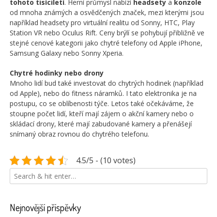
tohoto tisíciletí
. Herní průmysl nabízí
headsety
a
konzole
od mnoha známých a osvědčených značek, mezi kterými jsou
například headsety pro virtuální realitu od Sonny, HTC, Play
Station VR nebo Oculus Rift. Ceny brýlí se pohybují přibližně ve
stejné cenové kategorii jako chytré telefony od Apple iPhone,
Samsung Galaxy nebo Sonny Xperia.
Chytré hodinky nebo drony
Mnoho lidí bud také investovat do chytrých hodinek (například
od Apple), nebo do fitness náramků. I tato elektronika je na
postupu, co se oblíbenosti týče. Letos také očekáváme, že
stoupne počet lidí, kteří mají zájem o akční kamery nebo o
skládací drony, které mají zabudované kamery a přenášejí
snímaný obraz rovnou do chytrého telefonu.
4.5/5 - (10 votes)
Nejnovější příspěvky