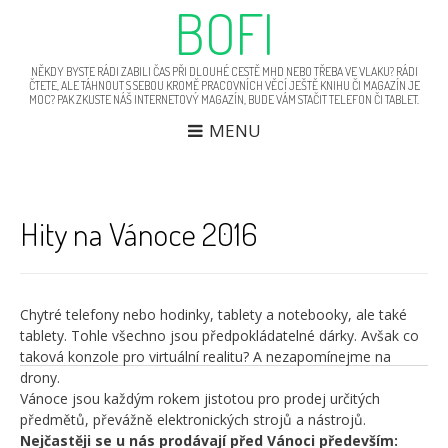
BOFI
NĚKDY BYSTE RÁDI ZABILI ČAS PŘI DLOUHÉ CESTĚ MHD NEBO TŘEBA VE VLAKU? RÁDI
ČTETE, ALE TÁHNOUT S SEBOU KROMĚ PRACOVNÍCH VĚCÍ JEŠTĚ KNIHU ČI MAGAZÍN JE
MOC? PAK ZKUSTE NÁŠ INTERNETOVÝ MAGAZÍN, BUDE VÁM STAČIT TELEFON ČI TABLET.
MENU
Hity na Vánoce 2016
N
Ko
p
le
p
ča
Chytré telefony nebo hodinky, tablety a notebooky, ale také
tablety. Tohle všechno jsou předpokládatelné dárky. Avšak co
taková konzole pro virtuální realitu? A nezapomínejme na
drony.
Vánoce jsou každým rokem jistotou pro prodej určitých
předmětů, převážně elektronických strojů a nástrojů.
Nejčastěji se u nás prodávají před Vánoci především: