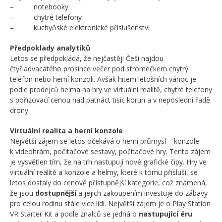
– notebooky
– chytré telefony
– kuchyňské elektronické příslušenství
Předpoklady analytiků
Letos se předpokládá, že nejčastěji Češi najdou
čtyřiadvacátého prosince večer pod stromečkem chytrý
telefon nebo herní konzoli. Avšak hitem letošních vánoc je
podle prodejců helma na hry ve virtuální realitě, chytré telefony
s pořizovací cenou nad patnáct tisíc korun a v neposlední řadě
drony.
Virtuální realita a herní konzole
Největší zájem se letos očekává o herní průmysl – konzole
k videohrám, počítačové sestavy, počítačové hry. Tento zájem
je vysvětlen tím, že na trh nastupují nové grafické čipy. Hry ve
virtuální realitě a konzole a helmy, které k tomu přísluší, se
letos dostaly do cenově přístupnější kategorie, což znamená,
že jsou
dostupnější
a jejich zakoupením investuje do zábavy
pro celou rodinu stále více lidí. Největší zájem je o Play Station
VR Starter Kit a podle znalců se jedná o
nastupující éru