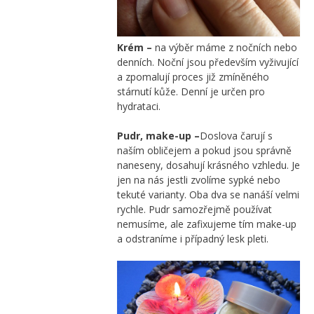
Krém –
na výběr máme z nočních nebo
denních. Noční jsou především vyživující
a zpomalují proces již zmíněného
stárnutí kůže. Denní je určen pro
hydrataci.
Pudr, make-up –
Doslova čarují s
naším obličejem a pokud jsou správně
naneseny, dosahují krásného vzhledu. Je
jen na nás jestli zvolíme sypké nebo
tekuté varianty. Oba dva se nanáší velmi
rychle. Pudr samozřejmě používat
nemusíme, ale zafixujeme tím make-up
a odstraníme i případný lesk pleti.