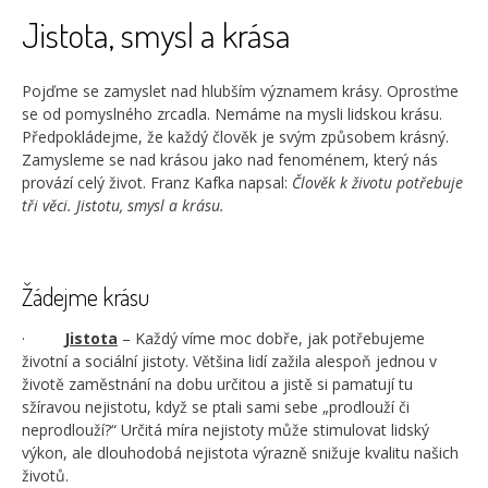
Jistota, smysl a krása
Pojďme se zamyslet nad hlubším významem krásy. Oprosťme
se od pomyslného zrcadla. Nemáme na mysli lidskou krásu.
Předpokládejme, že každý člověk je svým způsobem krásný.
Zamysleme se nad krásou jako nad fenoménem, který nás
provází celý život. Franz Kafka napsal:
Člověk k životu potřebuje
tři věci. Jistotu, smysl a krásu.
Žádejme krásu
·
Jistota
– Každý víme moc dobře, jak potřebujeme
životní a sociální jistoty. Většina lidí zažila alespoň jednou v
životě zaměstnání na dobu určitou a jistě si pamatují tu
sžíravou nejistotu, když se ptali sami sebe „prodlouží či
neprodlouží?“ Určitá míra nejistoty může stimulovat lidský
výkon, ale dlouhodobá nejistota výrazně snižuje kvalitu našich
životů.