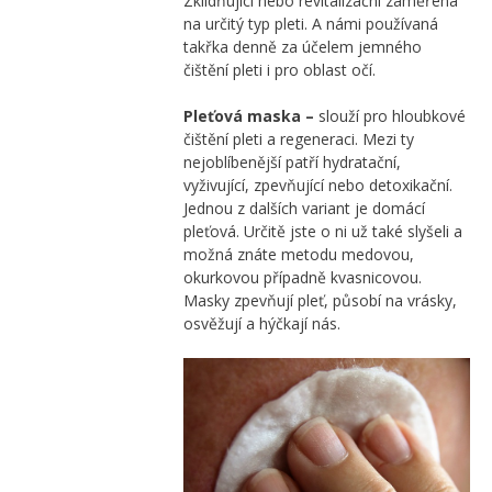
Zklidňující nebo revitalizační zaměřena
na určitý typ pleti. A námi používaná
takřka denně za účelem jemného
čištění pleti i pro oblast očí.
Pleťová maska –
slouží pro hloubkové
čištění pleti a regeneraci. Mezi ty
nejoblíbenější patří hydratační,
vyživující, zpevňující nebo detoxikační.
Jednou z dalších variant je domácí
pleťová. Určitě jste o ni už také slyšeli a
možná znáte metodu medovou,
okurkovou případně kvasnicovou.
Masky zpevňují pleť, působí na vrásky,
osvěžují a hýčkají nás.