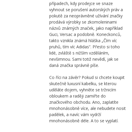
případech, kdy prodejce ve snaze
vyhnout se porušení autorských práv a
pokutě za neoprávněné užívání značky
prodává výrobky se zkomoleninami
názvů známých značek, jako například
Guci, Versac a podobně. Koneckonců,
takto vznikla známá hláška „Čím víc
pruhů, tím víc Adidas“. Přesto si toho
lidé, zvláště s nižším vzděláním,
nevšimnou. Sami totiž nevědí, jak se
daná značka správně píše.
Co říci na závěr? Pokud si chcete koupit
skutečně
luxusní kabelku
, se kterou
uděláte dojem, vyhněte se tržnicím
obloukem a raději zamiřte do
značkového obchodu. Ano, zaplatíte
mnohonásobně více, ale nebudete nosit
padělek, a navíc vám vydrží
mnohonásobně déle. A to se vyplatí.