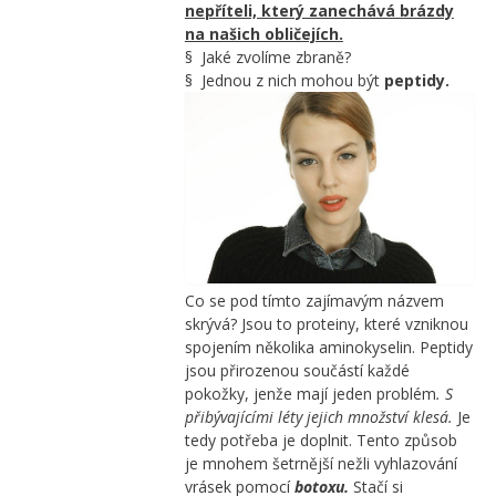
nepříteli, který zanechává brázdy
na našich obličejích.
§ Jaké zvolíme zbraně?
§ Jednou z nich mohou být
peptidy.
Co se pod tímto zajímavým názvem
skrývá? Jsou to proteiny, které vzniknou
spojením několika aminokyselin. Peptidy
jsou přirozenou součástí každé
pokožky, jenže mají jeden problém
. S
přibývajícími léty jejich množství klesá.
Je
tedy potřeba je doplnit. Tento způsob
je mnohem šetrnější nežli vyhlazování
vrásek pomocí
botoxu.
Stačí si