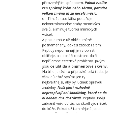
přirozenějším způsobem.
Pokud zvolíte
ten správný krém nebo sérum, poznáte
velkou změnu už za necelý měsíc.
o Tím, že tato látka potlačuje
nekontrolovatelné stahy mimických
svalů, eliminuje tvorbu mimických
vrásek.
A pokud máte už obličej mírně
poznamenaný, dokáží zatočit i s tím.
Peptidy nepomáhají jen v oblasti
obličeje, ale dokáží odstranit další
nepříjemné estetické problémy, jakými
jsou
celulitida a pigmentové skvrny.
Na trhu je těchto přípravků celá řada, je
však důležité vybírat jen ty
nejkvalitnější, aby byl účinek opravdu
znatelný.
Naší pleti rozhodně
neprospívají ani škodliviny, které se do
ní během dne dostávají.
Peptidy umějí
zabránit vniknutí těchto škodlivých látek
do kůže. Pokud už tam nějaké jsou,