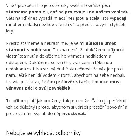
V náš prospěch hraje to, že díky kvalitní lékařské péči
stárneme pomaleji, což se projevuje i na našem vzhledu.
Většina lidí dnes vypadá mladší než jsou a zcela jistě vypadají
mnohem mladší než lidé v jejich věku před takovými čtyřiceti
léty.
Přesto stárneme a nekrásníme. Je velmi
důležité umět
stárnout s noblesou.
To znamená, že dokážeme přijmout
vlastní stárnutí a dokážeme ho vnímat s nadhledem a
odstupem. Dokážeme se smířit s vráskami a tělesnou
nedokonalostí. Na straně druhé skutečnost, že věk jde proti
nám, ještě není důvodem k tomu, abychom na sebe nedbali.
Pravda je taková, že
čím je člověk starší, tím více musí
věnovat péči o svůj zevnějšek.
To přitom platí jak pro ženy, tak pro muže. Často je perfektní
vzhled důležitý i proto, abychom si udrželi prestižní povolání a
proto se nám vyplatí do něj
investovat.
Nebojte se vyhledat odborníky