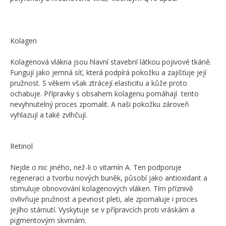
Kolagen
Kolagenová vlákna jsou hlavní stavební látkou pojivové tkáně.
Fungují jako jemná síť, která podpírá pokožku a zajišťuje její
pružnost. S věkem však ztrácejí elasticitu a kůže proto
ochabuje. Přípravky s obsahem kolagenu pomáhají tento
nevyhnutelný proces zpomalit. A naši pokožku zároveň
vyhlazují a také zvlhčují.
Retinol
Nejde o nic jiného, než-li o vitamín A. Ten podporuje
regeneraci a tvorbu nových buněk, působí jako antioxidant a
stimuluje obnovování kolagenových vláken. Tím příznivě
ovlivňuje pružnost a pevnost pleti, ale zpomaluje i proces
jejího stárnutí. Vyskytuje se v přípravcích proti vráskám a
pigmentovým skvrnám.