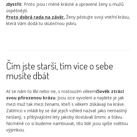
zbystřit.
Proto jsou i méně krásné a upravené ženy u mužů
úspěšnější.
Proto dobrá rada na závěr.
Ženy pěstujte svoji vnitřní krásu,
která Vám dodá tu skutečnou jiskru.
Čím jste starší, tím více o sebe
musíte dbát
Ať se nám to líbí nebo ne, s rostoucím věkem
člověk ztrácí
svou přirozenou krásu
. Jsou sice vyvolení a najdete je jak
mezi muž tak mezi ženami, kteří s věkem získávají na kráse.
Zatímco v mládi by se dal jejich vzhled nazvat jako nemastný
neslaný, s přibývajícími lety jakoby dostávali šmrnc a šťávu.
Nicméně co si budeme namlouvat, tito lidé jsou spíše světlou
výjimkou.