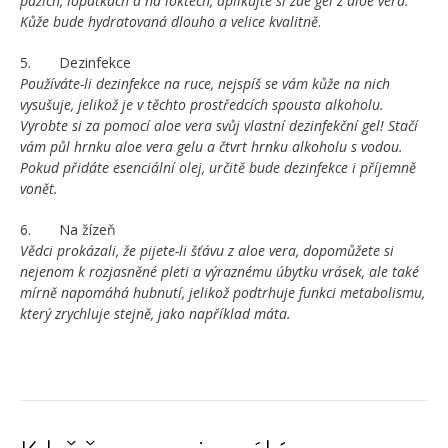
pažích, lopatkách a na loktech, aplikujte si zde gel z aloe vera.
Kůže bude hydratovaná dlouho a velice kvalitně
.
5. Dezinfekce
Používáte-li dezinfekce na ruce, nejspíš se vám kůže na nich
vysušuje, jelikož je v těchto prostředcích spousta alkoholu.
Vyrobte si za pomocí aloe vera svůj vlastní dezinfekční gel! Stačí
vám půl hrnku aloe vera gelu a čtvrt hrnku alkoholu s vodou.
Pokud přidáte esenciální olej, určitě bude dezinfekce i příjemně
vonět.
6. Na žízeň
Vědci prokázali, že pijete-li šťávu z aloe vera, dopomůžete si
nejenom k rozjasněné pleti a výraznému úbytku vrásek, ale také
mírně napomáhá hubnutí, jelikož podtrhuje funkci metabolismu,
který zrychluje stejně, jako například máta.