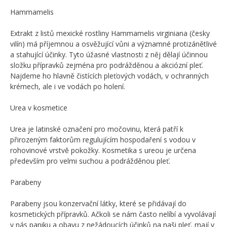
Hammamelis
Extrakt z listů mexické rostliny Hammamelis virginiana (česky
vilín) má příjemnou a osvěžující vůni a významné protizánětlivé
a stahující účinky. Tyto úžasné vlastnosti z něj dělají účinnou
složku přípravků zejména pro podrážděnou a akciózní pleť.
Najdeme ho hlavně čistících pleťových vodách, v ochranných
krémech, ale i ve vodách po holení.
Urea v kosmetice
Urea je latinské označení pro močovinu, která patří k
přirozeným faktorům regulujícím hospodaření s vodou v
rohovinové vrstvě pokožky. Kosmetika s ureou je určena
především pro velmi suchou a podrážděnou pleť.
Parabeny
Parabeny jsou konzervační látky, které se přidávají do
kosmetických přípravků. Ačkoli se nám často nelíbí a vyvolávají
v nás paniku a obavu z nežádoucích účinků na naši pleť, mají v