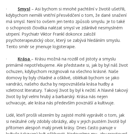
·
Smysl
– Asi bychom si mnohé pachtění v životě ušetřili,
kdybychom neměli vnitřní přesvědčení o tom, že dané snažení
má smysl. Není to ovšem jen tento způsob smyslu. Je to také
o schopnosti člověka nalézat smysl ve zdánlivě nesmyslném
utrpení. Psychiatr Viktor Frankl dokonce založil
psychoterapeutický obor, který se zabývá hledáním smyslu.
Tento směr se jmenuje logoterapie.
·
Krása
– Krásu možná na rozdíl od jistoty a smyslu
primárně nepotřebujeme. Ale představte si, jak by byl náš život
ochuzen, kdybychom rezignovali na všechno krásné. Naše
domovy by byly chladné a ošklivé, oblékali bychom se jako
vandráci, našeho ducha by nepovznášela krása hudby a
vzletnost literatury. Takový život by byl k nežití. A hlavně takový
život by byl velmi hrubý a barbarský. Krása nás nejen
uchvacuje, ale krása nás především povznáší a kultivuje.
Lidé, kteří prošli vězením by zajisté mohli vyprávět o tom, jak
si neútulné cely zdobily obrázky, aby v jejich pustém životě byl
přítomen alespoň malý prvek krásy. Dnes často panuje v
kultuře takzvaný kult ošklivosti. Nedovolme mu, aby prostoupil