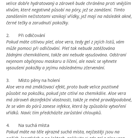
velice dobře hydratovaný a zároveň bude chráněna proti vnějším
vlivům, které negativně působí na póry, jež se zanášení. Tímto
zanášením nečistotami vznikají vřídky, jež mají na následek akné,
černé tečky a zarudnutí pokožky.
2. Při odličování
Pokud máte citlivou pleť, aloe vera, tedy gel z jejích listů, vám
může pomoci při odličování. Pleť tak nebude zatěžována
žádnými chemikáliemi, takže ani nebude vysušována. Odstraní
nejenom obyčejnou maskaru a líčení, ale navíc se vyhnete
vysoušení pokožky a jejímu následnému zčervenání.
3. Místo pěny na holení
Aloe vera má změkčovací efekt, proto bude velice pozitivně
působit na pokožku, pokud jste citliví na chemikálie. Aloe vera
má zároveň dezinfekční vlastnosti, takže je méně pravděpodobné,
že se vám do pórů zanese infekce, která by způsobila vytvoření
vřídků. Navíc tím předcházíte zarůstání chloupků.
4. Na suchá místa
Pokud máte na těle výrazně suchá místa, nejčastěji jsou na