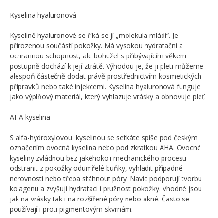
Kyselina hyaluronová
Kyselině hyaluronové se říká se jí „molekula mládí“. Je
přirozenou součástí pokožky. Má vysokou hydratační a
ochrannou schopnost, ale bohužel s přibývajícím věkem
postupně dochází k její ztrátě. Výhodou je, že ji pleti můžeme
alespoň částečně dodat právě prostřednictvím kosmetických
přípravků nebo také injekcemi. Kyselina hyaluronová funguje
jako výplňový materiál, který vyhlazuje vrásky a obnovuje pleť.
AHA kyselina
S alfa-hydroxylovou kyselinou se setkáte spíše pod českým
označením ovocná kyselina nebo pod zkratkou AHA. Ovocné
kyseliny zvládnou bez jakéhokoli mechanického procesu
odstranit z pokožky odumřelé buňky, vyhladit případné
nerovnosti nebo třeba stáhnout póry. Navíc podporují tvorbu
kolagenu a zvyšují hydrataci i pružnost pokožky. Vhodné jsou
jak na vrásky tak i na rozšířené póry nebo akné. Často se
používají i proti pigmentovým skvrnám.