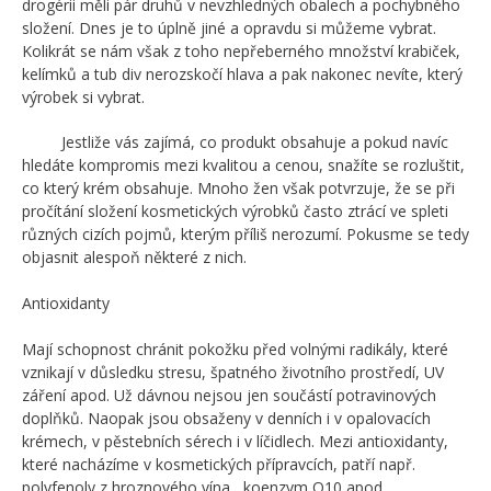
drogérii měli pár druhů v nevzhledných obalech a pochybného
složení. Dnes je to úplně jiné a opravdu si můžeme vybrat.
Kolikrát se nám však z toho nepřeberného množství krabiček,
kelímků a tub div nerozskočí hlava a pak nakonec nevíte, který
výrobek si vybrat.
Jestliže vás zajímá, co produkt obsahuje a pokud navíc
hledáte kompromis mezi kvalitou a cenou, snažíte se rozluštit,
co který krém obsahuje. Mnoho žen však potvrzuje, že se při
pročítání složení kosmetických výrobků často ztrácí ve spleti
různých cizích pojmů, kterým příliš nerozumí. Pokusme se tedy
objasnit alespoň některé z nich.
Antioxidanty
Mají schopnost chránit pokožku před volnými radikály, které
vznikají v důsledku stresu, špatného životního prostředí, UV
záření apod. Už dávnou nejsou jen součástí potravinových
doplňků. Naopak jsou obsaženy v denních i v opalovacích
krémech, v pěstebních sérech i v líčidlech. Mezi antioxidanty,
které nacházíme v kosmetických přípravcích, patří např.
polyfenoly z hroznového vína, koenzym Q10 apod.