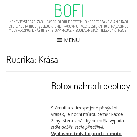
BOFI
NĚKDY BYSTE RÁDI ZABILI ČAS PŘI DLOUHÉ CESTĚ MHD NEBO TŘEBA VE VLAKU? RÁDI
ČTETE, ALE TÁHNOUT S SEBOU KROMĚ PRACOVNÍCH VĚCÍ JEŠTĚ KNIHU ČI MAGAZÍN JE
MOC? PAK ZKUSTE NÁŠ INTERNETOVÝ MAGAZÍN, BUDE VÁM STAČIT TELEFON ČI TABLET.
MENU
Rubrika:
Krása
Botox nahradí peptidy
Stárnutí a s tím spojené přibývání
vrásek, je noční můrou téměř každé
ženy. Která z nás by nechtěla vypadat
stále dobře, stále přitažlivě.
Vyhlasme tedy boj proti tomuto