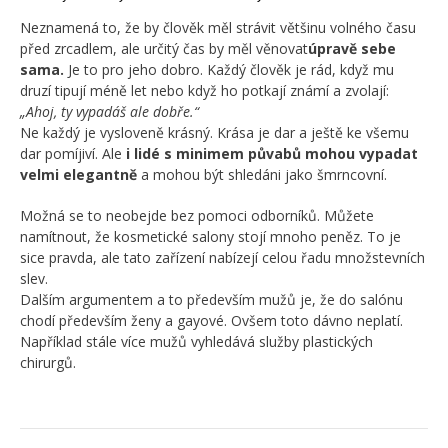
Neznamená to, že by člověk měl strávit většinu volného času
před zrcadlem, ale určitý čas by měl věnovat
úpravě sebe
sama.
Je to pro jeho dobro. Každý člověk je rád, když mu
druzí tipují méně let nebo když ho potkají známí a zvolají:
„Ahoj, ty vypadáš ale dobře.“
Ne každý je vysloveně krásný. Krása je dar a ještě ke všemu
dar pomíjiví. Ale
i lidé s minimem půvabů mohou vypadat
velmi elegantně
a mohou být shledáni jako šmrncovní.
Možná se to neobejde bez pomoci odborníků. Můžete
namítnout, že kosmetické salony stojí mnoho peněz. To je
sice pravda, ale tato zařízení nabízejí celou řadu množstevních
slev.
Dalším argumentem a to především mužů je, že do salónu
chodí především ženy a gayové. Ovšem toto dávno neplatí.
Například stále více mužů vyhledává služby plastických
chirurgů.