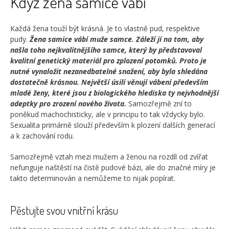
Když žena samice vábí
Každá žena touží být krásná. Je to vlastně pud, respektive
pudy.
Žena samice vábí muže samce. Záleží jí na tom, aby
našla toho nejkvalitnějšího samce, který by představoval
kvalitní genetický materiál pro zplození potomků. Proto je
nutné vynaložit nezanedbatelné snažení, aby byla shledána
dostatečně krásnou. Největší úsilí věnují vábení především
mladé ženy, které jsou z biologického hlediska ty nejvhodnější
adeptky pro zrození nového života.
Samozřejmě zní to
poněkud machochisticky, ale v principu to tak vždycky bylo.
Sexualita primárně slouží především k plození dalších generací
a k zachování rodu.
Samozřejmě vztah mezi mužem a ženou na rozdíl od zvířat
nefunguje naštěstí na čistě pudové bázi, ale do značné míry je
takto determinován a nemůžeme to nijak popírat.
Pěstujte svou vnitřní krásu