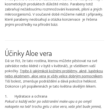
kosmetických produktech důležité místo. Parabeny totiž
zabraňují nežádoucímu rozmnožování kvasinek, plísní a jiných
mikroorganismů. V současné době můžeme nalézt i přípravky,
které parabeny neobsahují a otázka konzervace je řešena
jinými prostředky na přírodní bázi.
Účinky Aloe vera
Dá se říct, že tato rostlina, kterou můžete pěstovat na své
zahrádce nebo klidně i v bytě v květináči, je všelékem vaší
pokožky.
Trpíte-li jakýmikoli kožními problémy, akné, lupénkou
nebo ekzémem, aloe vera je vždy velice dobrým pomocníkem
.
Tiší bolest, zmenšuje podráždění a dává pokožce hebkost.
Dokonce i při popáleninách je tato květina skvělým lékem.
1. Hydratace a ochrana
Pokud si každý večer po odstranění make-upu a po omytí
nakapete na tvář trochu gelu z aloe vera, vaše pleť bude jemná,