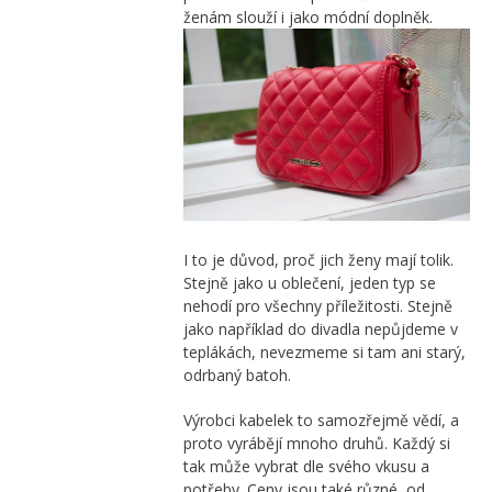
ženám slouží i jako módní doplněk.
I to je důvod, proč jich ženy mají tolik.
Stejně jako u oblečení, jeden typ se
nehodí pro všechny příležitosti. Stejně
jako například do divadla nepůjdeme v
teplákách, nevezmeme si tam ani starý,
odrbaný batoh.
Výrobci kabelek to samozřejmě vědí, a
proto vyrábějí mnoho druhů. Každý si
tak může vybrat dle svého vkusu a
potřeby. Ceny jsou také různé, od