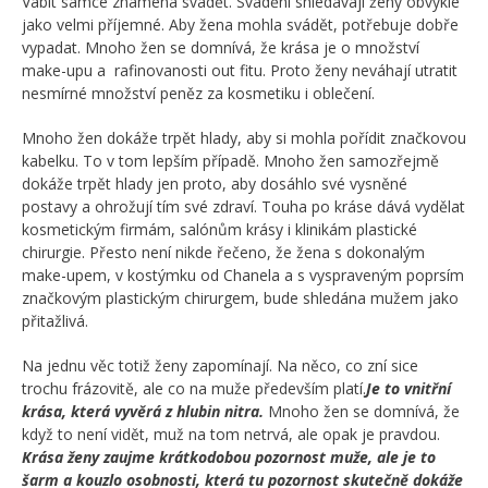
Vábit samce znamená svádět. Svádění shledávají ženy obvykle
jako velmi příjemné. Aby žena mohla svádět, potřebuje dobře
vypadat. Mnoho žen se domnívá, že krása je o množství
make-upu a rafinovanosti out fitu. Proto ženy neváhají utratit
nesmírné množství peněz za kosmetiku i oblečení.
Mnoho žen dokáže trpět hlady, aby si mohla pořídit značkovou
kabelku. To v tom lepším případě. Mnoho žen samozřejmě
dokáže trpět hlady jen proto, aby dosáhlo své vysněné
postavy a ohrožují tím své zdraví. Touha po kráse dává vydělat
kosmetickým firmám, salónům krásy i klinikám plastické
chirurgie. Přesto není nikde řečeno, že žena s dokonalým
make-upem, v kostýmku od Chanela a s vyspraveným poprsím
značkovým plastickým chirurgem, bude shledána mužem jako
přitažlivá.
Na jednu věc totiž ženy zapomínají. Na něco, co zní sice
trochu frázovitě, ale co na muže především platí.
Je to vnitřní
krása, která vyvěrá z hlubin nitra.
Mnoho žen se domnívá, že
když to není vidět, muž na tom netrvá, ale opak je pravdou.
Krása ženy zaujme krátkodobou pozornost muže, ale je to
šarm a kouzlo osobnosti, která tu pozornost skutečně dokáže