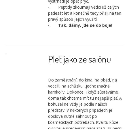
vystrnadí je opět pryč.
· Peptidy zkoumají vědci už celých
padesát let a konečně tedy přišli na ten
pravý způsob jejich využití.
·
Tak, dámy, jde se do boje!
Pleť jako ze salónu
Do zaměstnání, do kina, na oběd, na
večeři, na schůzku…jednoznačně
kamkoliv. Dokonce, i když zůstáváme
doma tak chceme mít tu nejlepší pleť. A
bohužel ne vždy je podle našich
představ. V některých případech je
doslova nutné sáhnout po
kosmetických potřebách. Kvalitu kůže
ovlivňuje především naše stáří, sluneční