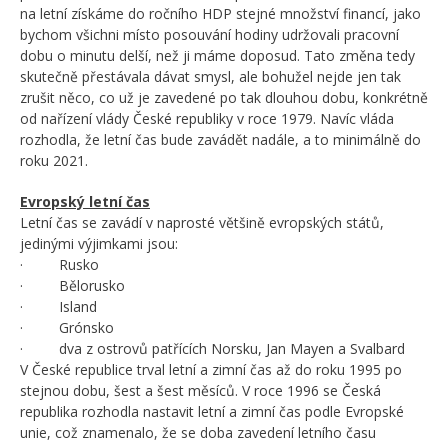
na letní získáme do ročního HDP stejné množství financí, jako
bychom všichni místo posouvání hodiny udržovali pracovní
dobu o minutu delší, než ji máme doposud. Tato změna tedy
skutečně přestávala dávat smysl, ale bohužel nejde jen tak
zrušit něco, co už je zavedené po tak dlouhou dobu, konkrétně
od nařízení vlády České republiky v roce 1979. Navíc vláda
rozhodla, že letní čas bude zavádět nadále, a to minimálně do
roku 2021.
Evropský letní čas
Letní čas se zavádí v naprosté většině evropských států,
jedinými výjimkami jsou:
· Rusko
· Bělorusko
· Island
· Grónsko
· dva z ostrovů patřících Norsku, Jan Mayen a Svalbard
V České republice trval letní a zimní čas až do roku 1995 po
stejnou dobu, šest a šest měsíců. V roce 1996 se Česká
republika rozhodla nastavit letní a zimní čas podle Evropské
unie, což znamenalo, že se doba zavedení letního času