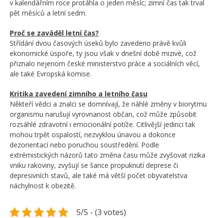
v kalendářním roce protáhla o jeden měsíc; zimní čas tak trval
pět měsíců a letní sedm.
Proč se zaváděl letní čas?
Střídání dvou časových úseků bylo zavedeno právě kvůli
ekonomické úspoře, ty jsou však v dnešní době mizivé, což
přiznalo nejenom české ministerstvo práce a sociálních věcí,
ale také Evropská komise.
Kritika zavedení zimního a letního času
Někteří vědci a znalci se domnívají, že náhlé změny v biorytmu
organismu narušují vyrovnanost občan, což může způsobit
rozsáhlé zdravotní i emocionální potíže. Citlivější jedinci tak
mohou trpět ospalostí, nezvyklou únavou a dokonce
dezorientací nebo poruchou soustředění. Podle
extrémistických názorů tato změna času může zvyšovat rizika
vniku rakoviny, zvyšují se šance propuknutí deprese či
depresivních stavů, ale také má větší počet obyvatelstva
náchylnost k obezitě.
5/5 - (3 votes)