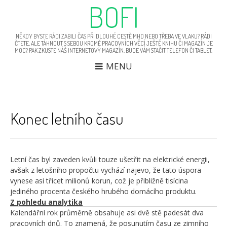
BOFI
NĚKDY BYSTE RÁDI ZABILI ČAS PŘI DLOUHÉ CESTĚ MHD NEBO TŘEBA VE VLAKU? RÁDI
ČTETE, ALE TÁHNOUT S SEBOU KROMĚ PRACOVNÍCH VĚCÍ JEŠTĚ KNIHU ČI MAGAZÍN JE
MOC? PAK ZKUSTE NÁŠ INTERNETOVÝ MAGAZÍN, BUDE VÁM STAČIT TELEFON ČI TABLET.
MENU
Konec letního času
N
Ro
p
so
p
ry
Če
Letní čas byl zaveden kvůli touze ušetřit na elektrické energii,
re
avšak z letošního propočtu vychází najevo, že tato úspora
vynese asi třicet milionů korun, což je přibližně tisícina
jediného procenta českého hrubého domácího produktu.
Z pohledu analytika
Kalendářní rok průměrně obsahuje asi dvě stě padesát dva
pracovních dnů. To znamená, že posunutím času ze zimního