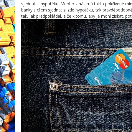
sjednat si hypotéku. Mnoho z nás má takto pokřivené míně
banky s cílem sjednat si zde hypotéku, tak pravděpodobně 
tak, jak předpokládal, a že k tomu, aby je mohl získat, pot