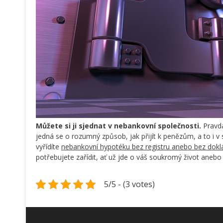
Můžete si ji sjednat v nebankovní společnosti.
Pravda
jedná se o rozumný způsob, jak přijít k penězům, a to i v 
vyřídíte
nebankovní hypotéku bez registru anebo bez dokl
potřebujete zařídit, ať už jde o váš soukromý život anebo
5/5 - (3 votes)