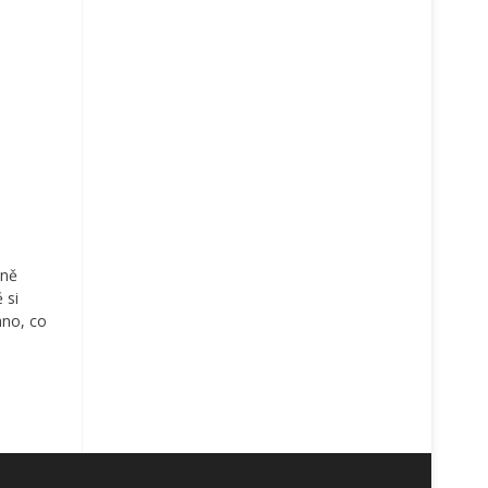
éně
 si
hno, co