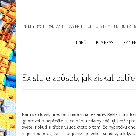
NĚKDY BYSTE RÁDI ZABILI ČAS PŘI DLOUHÉ CESTĚ MHD NEBO TŘEBA
DOMŮ
BUSINESS
BYDLEN
Existuje způsob, jak získat potř
Kam se člověk hne, tam naráží na reklamy. Reklamní info
ignorovat a nepřečte si, co nám reklamy sdělují. Jenže pr
světě. Pokud si třeba všude čtete o tom, že hypotéku dne
najednou pocit, že získat peníze je velice snadné, a když 