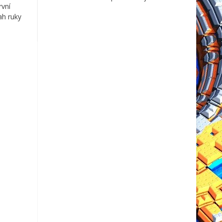
rvní
ah ruky