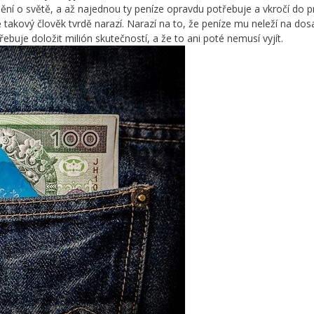
ní o světě, a až najednou ty peníze opravdu potřebuje a vkročí do p
takový člověk tvrdě narazí. Narazí na to, že peníze mu neleží na dos
řebuje doložit milión skutečností, a že to ani poté nemusí vyjít.