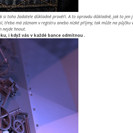
k si toho žadatele důkladně prověří. A to opravdu důkladně, jak to jen j
érií, třeba má záznam v registru anebo nízké příjmy, tak může na půjčku 
m nejde hnout.
éku, i když vás v každé bance odmítnou
.