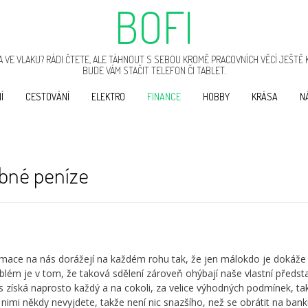
BOFI
 VE VLAKU? RÁDI ČTETE, ALE TÁHNOUT S SEBOU KROMĚ PRACOVNÍCH VĚCÍ JEŠTĚ 
BUDE VÁM STAČIT TELEFON ČI TABLET.
Í
CESTOVÁNÍ
ELEKTRO
FINANCE
HOBBY
KRÁSA
N
ebné peníze
rmace na nás dorážejí na každém rohu tak, že jen málokdo je dokáže
oblém je v tom, že taková sdělení zároveň ohýbají naše vlastní předst
s získá naprosto každý a na cokoli, za velice výhodných podmínek, t
s nimi někdy nevyjdete, takže není nic snazšího, než se obrátit na bank