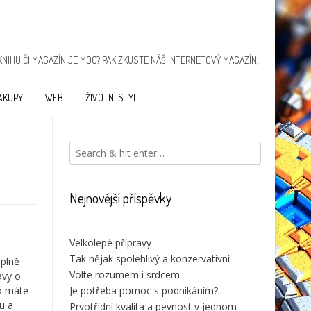
KNIHU ČI MAGAZÍN JE MOC? PAK ZKUSTE NÁŠ INTERNETOVÝ MAGAZÍN,
ÁKUPY
WEB
ŽIVOTNÍ STYL
Navigace
Záznam v
Která
pro
Nejnovější příspěvky
registru už
kryptoměna
příspěvek
pro vás
vyhraje u
nemusí
vás?
Velkolepé přípravy
být
Tak nějak spolehlivý a konzervativní
překážkou
 plně
Volte rozumem i srdcem
avy o
ak máte
Je potřeba pomoc s podnikáním?
u a
Prvotřídní kvalita a pevnost v jednom