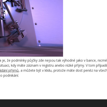
 je, že podmínky půjčky zde nejsou tak výhodné jako v bance, nicm
situaci, kdy máte záznam v registru anebo nízké příjmy. V tom případě
ádání příjmů
, a můžete být v klidu, protože máte dost peněz na všec
 o podnikání.