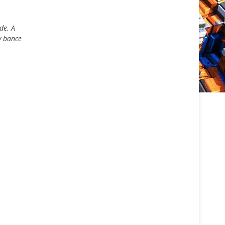
de. A
v bance