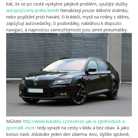
bát, že se po cestě vyskytne jakýkoli problém, využijte služby
autopůjčovny praha levně
! Nenabízejí pouze dálniční známku,
nebo pojištění proti havárii, či krádeži, myslí na rodiny s dětmi,
zapůjčují autosedačky, či podsedáky, nabídnou k dispozici
navigaci, a naprostou samozřejmostí jsou zimní pneumatiky.
Můžete
http://www.kukatko.cz/recenze-jak-si-zjednodusit-a-
zpomalit-zivot/
tedy vyrazit na cesty v klidu a bez obav. A jako
bonus navíc získáváte jeden den zdarma. Ano, slyšíte správně,