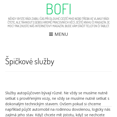
BOFI
NĚKDY BYSTE RÁDI ZABILI ČAS PŘI DLOUHÉ CESTĚ MHD NEBO TŘEBA VE VLAKU? RÁDI
ČTETE, ALE TÁHNOUT S SEBOU KROMĚ PRACOVNÍCH VĚCÍ JEŠTĚ KNIHU ČI MAGAZÍN JE
MOC? PAK ZKUSTE NÁŠ INTERNETOVÝ MAGAZÍN, BUDE VÁM STAČIT TELEFON ČI TABLET.
MENU
Špičkové služby
N
Je
p
za
p
v
re
re
Služby autopůjčoven bývají různé. Ne vždy se musíme nutně
setkat s prověřenými vozy, ne vždy se musíme nutně setkat s
dokonalým technickým stavem. Ovšem pokud si chceme
například půjčit automobil na rodinnou dovolenou, logicky nás
zajímá jeho stav. Když chcete mít jistotu, když se nechcete