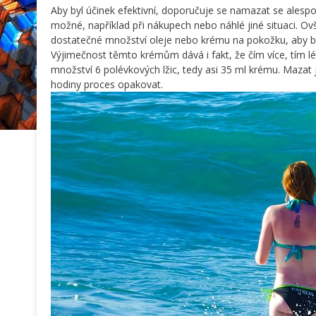
Aby byl účinek efektivní, doporučuje se namazat se alesp
možné, například při nákupech nebo náhlé jiné situaci. O
dostatečné množství oleje nebo krému na pokožku, aby by
Výjimečnost těmto krémům dává i fakt, že čím více, tím l
množství 6 polévkových lžic, tedy asi 35 ml krému. Mazat 
hodiny proces opakovat.