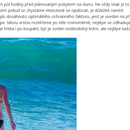
oň půl hodiny před plánovaným pobytem na slunci. Ne vždy však je to
všem pokud se chystáme intenzivně se opalovat, je důležité nanést
lo dosáhnuto optimálního ochranného faktoru, jenž je uveden na př
épe. Silnou vrstvu rozetřeme po těle rovnoměrně, nejlépe se odhaduj
je třeba i po koupání, byť je zvolen voděodolný krém, ale nejlépe kaž