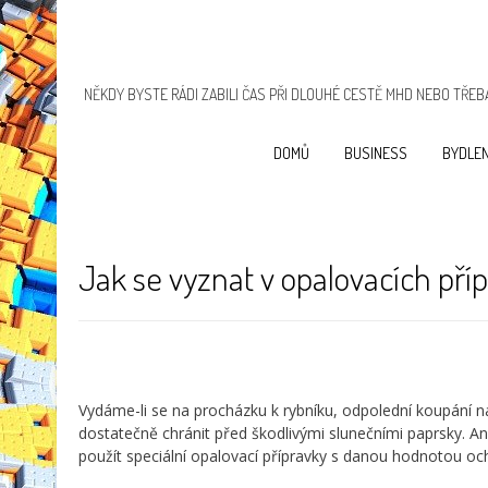
NĚKDY BYSTE RÁDI ZABILI ČAS PŘI DLOUHÉ CESTĚ MHD NEBO TŘEBA
DOMŮ
BUSINESS
BYDLEN
Jak se vyznat v opalovacích pří
Vydáme-li se na procházku k rybníku, odpolední koupání 
dostatečně chránit před škodlivými slunečními paprsky. Ano
použít speciální opalovací přípravky s danou hodnotou och