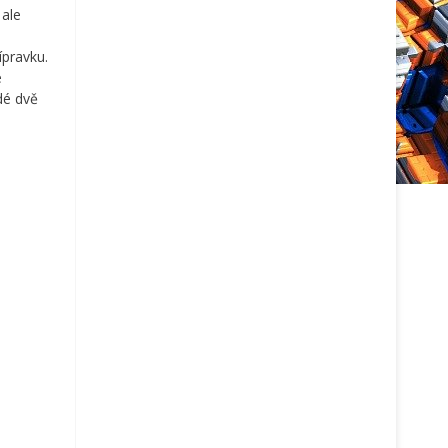
 ale
ípravku.
e
dé dvě