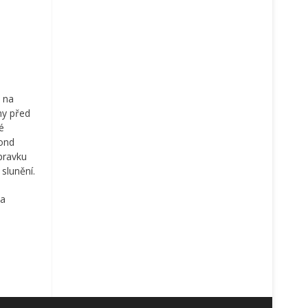
t na
ny před
é
lond
ípravku
slunění.
 a