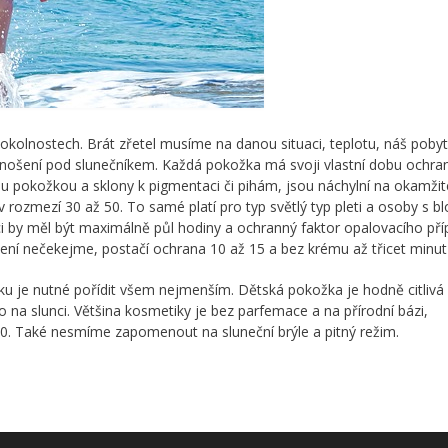
okolnostech. Brát zřetel musíme na danou situaci, teplotu, náš poby
o lenošení pod slunečníkem. Každá pokožka má svoji vlastní dobu ochra
lou pokožkou a sklony k pigmentaci či pihám, jsou náchylní na okamžit
v rozmezí 30 až 50. To samé platí pro typ světlý typ pleti a osoby s b
unci by měl být maximálně půl hodiny a ochranný faktor opalovacího př
ní nečekejme, postačí ochrana 10 až 15 a bez krému až třicet minut 
ku je nutné pořídit všem nejmenším. Dětská pokožka je hodně citlivá
mo na slunci. Většina kosmetiky je bez parfemace a na přírodní bázi,
0. Také nesmíme zapomenout na sluneční brýle a pitný režim.