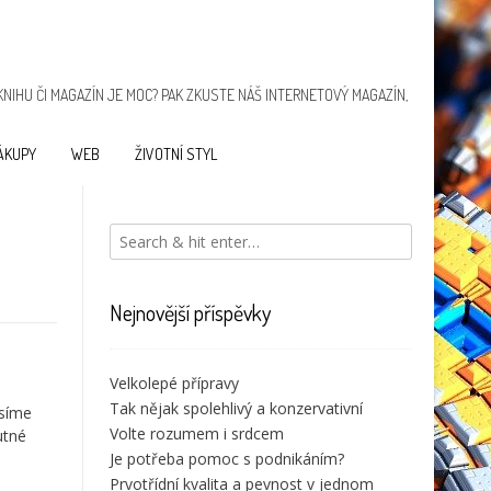
KNIHU ČI MAGAZÍN JE MOC? PAK ZKUSTE NÁŠ INTERNETOVÝ MAGAZÍN,
ÁKUPY
WEB
ŽIVOTNÍ STYL
Navigace
Plachta,
Když vaše
pro
Nejnovější příspěvky
díky
erekce není
příspěvek
které je
stoprocentní
voda
Velkolepé přípravy
vždy
Tak nějak spolehlivý a konzervativní
teplá
usíme
Volte rozumem i srdcem
utné
Je potřeba pomoc s podnikáním?
Prvotřídní kvalita a pevnost v jednom