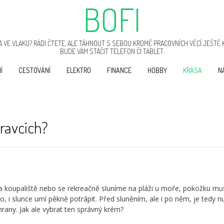
BOFI
 VE VLAKU? RÁDI ČTETE, ALE TÁHNOUT S SEBOU KROMĚ PRACOVNÍCH VĚCÍ JEŠTĚ 
BUDE VÁM STAČIT TELEFON ČI TABLET.
Í
CESTOVÁNÍ
ELEKTRO
FINANCE
HOBBY
KRÁSA
N
pravcích?
na koupaliště nebo se rekreačně sluníme na pláži u moře, pokožku m
, i slunce umí pěkně potrápit. Před sluněním, ale i po něm, je tedy n
rany. Jak ale vybrat ten správný krém?