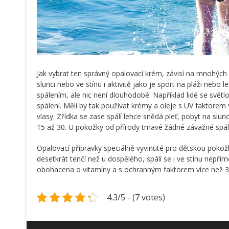
Jak vybrat ten správný opalovací krém, závisí na mnohých 
slunci nebo ve stínu i aktivitě jako je sport na pláži neb
spálením, ale nic není dlouhodobé. Například lidé se svět
spálení. Měli by tak používat krémy a oleje s UV faktorem 
vlasy. Zřídka se zase spálí lehce snědá pleť, pobyt na sl
15 až 30. U pokožky od přírody tmavé žádné závažné spále
Opalovací přípravky speciálně vyvinuté pro dětskou pokož
desetkrát tenčí než u dospělého, spálí se i ve stínu nepří
obohacena o vitamíny a s ochranným faktorem více než 3
4.3/5 - (7 votes)