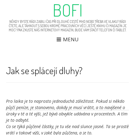
BOFI
NĚKDY BYSTE RÁDI ZABILI ČAS PŘI DLOUHÉ CESTĚ MHD NEBO TŘEBA VE VLAKU? RÁDI
ČTETE, ALE TÁHNOUT S SEBOU KROMĚ PRACOVNÍCH VĚCÍ JEŠTĚ KNIHU ČI MAGAZÍN JE
MOC? PAK ZKUSTE NÁŠ INTERNETOVÝ MAGAZÍN, BUDE VÁM STAČIT TELEFON ČI TABLET.
MENU
Jak se splácejí dluhy?
N
We
p
se
p
Pro laika je to naprosto jednoduchá záležitost. Pokud si někdo
půjčí peníze, je stanoveno, dokdy je musí vrátit, a to navýšené o
úroky v té a té výši, jež bývá obvykle udávána v procentech. A tím
je to odbyté.
Co se týká půjčené částky, je tu vše nad slunce jasné. Ta se prostě
vrátí v takové výši, v jaké byla půjčena, a je to.