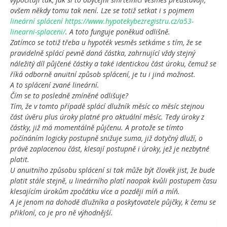
ovšem někdy tomu tak není. Lze se totiž setkat i s pojmem
lineární splácení https://www.hypotekybezregistru.cz/a53-
linearni-splaceni/
. A toto funguje poněkud odlišně.
Zatímco se totiž třeba u hypoték vesměs setkáme s tím, že se
pravidelně splácí pevně daná částka, zahrnující vždy stejný
náležitý díl půjčené částky a také identickou část úroku, čemuž se
říká odborně anuitní způsob splácení, je tu i jiná možnost.
A to splácení zvané lineární.
Čím se to posledně zmíněné odlišuje?
Tím, že v tomto případě splácí dlužník měsíc co měsíc stejnou
část úvěru plus úroky platné pro aktuální měsíc. Tedy úroky z
částky, již má momentálně půjčenu. A protože se tímto
počínáním logicky postupně snižuje suma, již dotyčný dluží, o
právě zaplacenou část, klesají postupně i úroky, jež je nezbytné
platit.
U anuitního způsobu splácení si tak může být člověk jist, že bude
platit stále stejně, u lineárního platí naopak kvůli postupem času
klesajícím úrokům zpočátku více a později míň a míň.
A je jenom na dohodě dlužníka a poskytovatele půjčky, k čemu se
přikloní, co je pro ně výhodnější.