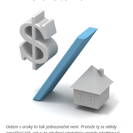
Ovšem s úroky to tak jednoznačné není. Protože ty se někdy
vypočítají tak, jak si to obyčejní smrtelníci vesměs představují,