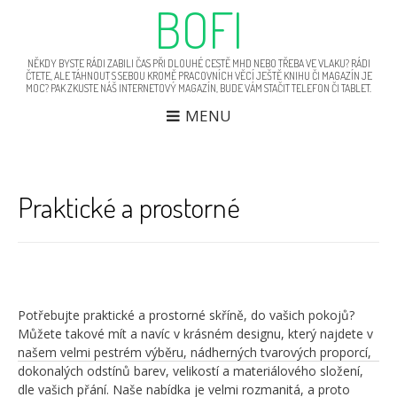
BOFI
NĚKDY BYSTE RÁDI ZABILI ČAS PŘI DLOUHÉ CESTĚ MHD NEBO TŘEBA VE VLAKU? RÁDI
ČTETE, ALE TÁHNOUT S SEBOU KROMĚ PRACOVNÍCH VĚCÍ JEŠTĚ KNIHU ČI MAGAZÍN JE
MOC? PAK ZKUSTE NÁŠ INTERNETOVÝ MAGAZÍN, BUDE VÁM STAČIT TELEFON ČI TABLET.
MENU
Praktické a prostorné
N
Ve
p
Cu
p
dě
dař
te
Potřebujte praktické a prostorné
skříně
, do vašich pokojů?
Můžete takové mít a navíc v krásném designu, který najdete v
našem velmi pestrém výběru, nádherných tvarových proporcí,
dokonalých odstínů barev, velikostí a materiálového složení,
dle vašich přání. Naše nabídka je velmi rozmanitá, a proto