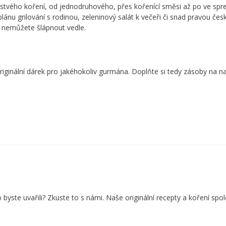
erstvého
koření
, od jednodruhového, přes kořenící směsi až po ve sprej
 plánu grilování s rodinou, zeleninový salát k večeři či snad pravou če
 nemůžete šlápnout vedle.
 originální dárek pro jakéhokoliv gurmána. Doplňte si tedy zásoby na 
yste uvařili? Zkuste to s námi. Naše originální recepty a koření spol