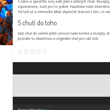
S námi si zpestříte svůj svět jídel a dobrých chutí. Recepty
vzpomenete, stačí pro to jediné. Navštivte naše internetov
Od teď už si nemusíte dělat zbytečné starosti s tím, co va
S chutí do toho
Vaši chuť do vaření ještě umocní naše
koření a recepty
, k
poznáte tu skutečnou a originální chuť pro váš stůl.
Theme: Nikkon by
Kaira