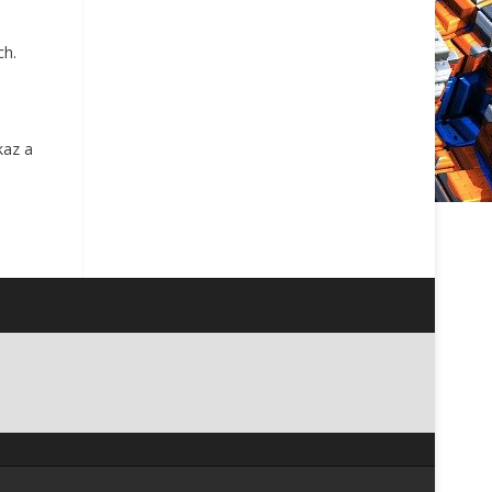
ch.
kaz a