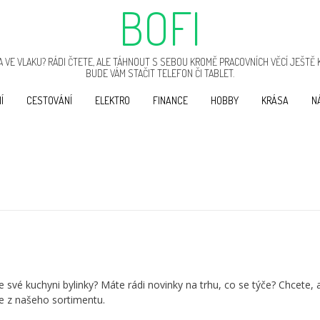
BOFI
 VE VLAKU? RÁDI ČTETE, ALE TÁHNOUT S SEBOU KROMĚ PRACOVNÍCH VĚCÍ JEŠTĚ 
BUDE VÁM STAČIT TELEFON ČI TABLET.
Í
CESTOVÁNÍ
ELEKTRO
FINANCE
HOBBY
KRÁSA
N
ve své kuchyni bylinky? Máte rádi novinky na trhu, co se týče? Chcete, 
te z našeho sortimentu.