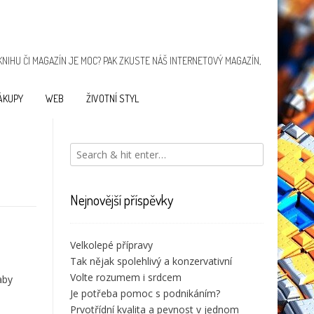
KNIHU ČI MAGAZÍN JE MOC? PAK ZKUSTE NÁŠ INTERNETOVÝ MAGAZÍN,
ÁKUPY
WEB
ŽIVOTNÍ STYL
Navigace
Vstupní
Koření
pro
Nejnovější příspěvky
rohože
příspěvek
Velkolepé přípravy
Navigace
Tak nějak spolehlivý a konzervativní
Koření
Vinylové
pro
Volte rozumem i srdcem
aby
podlahy
Je potřeba pomoc s podnikáním?
příspěvek
Prvotřídní kvalita a pevnost v jednom