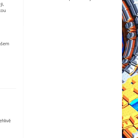
i,
skou
našem
ehlivě