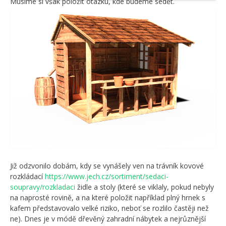
Musíme si však položit otázku, kde budeme sedět.
Již odzvonilo dobám, kdy se vynášely ven na trávník kovové
rozkládací
https://www.jech.cz/sortiment/sedaci-
soupravy/rozkladaci
židle a stoly (které se viklaly, pokud nebyly
na naprosté rovině, a na které položit například plný hrnek s
kafem představovalo velké riziko, neboť se rozlilo častěji než
ne). Dnes je v módě dřevěný zahradní nábytek a nejrůznější