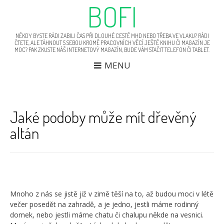
BOFI
NĚKDY BYSTE RÁDI ZABILI ČAS PŘI DLOUHÉ CESTĚ MHD NEBO TŘEBA VE VLAKU? RÁDI
ČTETE, ALE TÁHNOUT S SEBOU KROMĚ PRACOVNÍCH VĚCÍ JEŠTĚ KNIHU ČI MAGAZÍN JE
MOC? PAK ZKUSTE NÁŠ INTERNETOVÝ MAGAZÍN, BUDE VÁM STAČIT TELEFON ČI TABLET.
MENU
Jaké podoby může mít dřevěný
N
Bm
p
altán
in
p
Mnoho z nás se jistě již v zimě těší na to, až budou moci v létě
večer posedět na zahradě, a je jedno, jestli máme rodinný
domek, nebo jestli máme chatu či chalupu někde na vesnici.