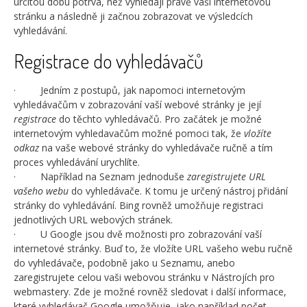
určitou dobu potrvá, než vyhledají právě vaši internetovou
stránku a následně ji začnou zobrazovat ve výsledcích
vyhledávání.
Registrace do vyhledávačů
· Jedním z postupů, jak napomoci internetovým
vyhledávačům v zobrazování vaší webové stránky je její
registrace
do těchto vyhledávačů. Pro začátek je možné
internetovým vyhledavačům možné pomoci tak, že
vložíte
odkaz
na vaše webové stránky do vyhledávače ručně a tím
proces vyhledávání urychlíte.
· Například na Seznam jednoduše
zaregistrujete URL
vašeho webu
do vyhledávače. K tomu je určený nástroj přidání
stránky do vyhledávání. Bing rovněž umožňuje registraci
jednotlivých URL webových stránek.
· U Google jsou dvě možnosti pro zobrazování vaší
internetové stránky. Buď to, že vložíte URL vašeho webu ručně
do vyhledávače, podobně jako u Seznamu, anebo
zaregistrujete celou vaši webovou stránku v Nástrojích pro
webmastery. Zde je možné rovněž sledovat i další informace,
které vyhledávač Google umožňuje, jako například počet