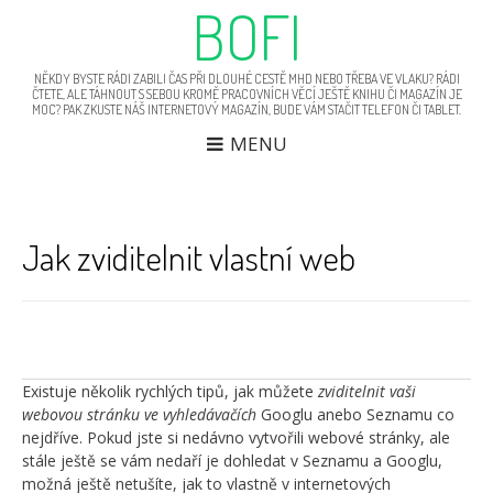
BOFI
NĚKDY BYSTE RÁDI ZABILI ČAS PŘI DLOUHÉ CESTĚ MHD NEBO TŘEBA VE VLAKU? RÁDI
ČTETE, ALE TÁHNOUT S SEBOU KROMĚ PRACOVNÍCH VĚCÍ JEŠTĚ KNIHU ČI MAGAZÍN JE
MOC? PAK ZKUSTE NÁŠ INTERNETOVÝ MAGAZÍN, BUDE VÁM STAČIT TELEFON ČI TABLET.
MENU
Jak zviditelnit vlastní web
N
Ro
p
v 
p
Existuje několik rychlých tipů, jak můžete
zviditelnit vaši
webovou stránku ve vyhledávačích
Googlu anebo Seznamu co
nejdříve. Pokud jste si nedávno vytvořili webové stránky, ale
stále ještě se vám nedaří je dohledat v Seznamu a Googlu,
možná ještě netušíte, jak to vlastně v internetových