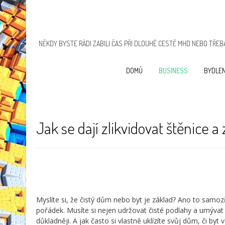
NĚKDY BYSTE RÁDI ZABILI ČAS PŘI DLOUHÉ CESTĚ MHD NEBO TŘEBA
DOMŮ
BUSINESS
BYDLEN
Jak se dají zlikvidovat štěnice a
Myslíte si, že čistý dům nebo byt je základ? Ano to samo
pořádek. Musíte si nejen udržovat čisté podlahy a umývat 
důkladněji. A jak často si vlastně uklízíte svůj dům, či by