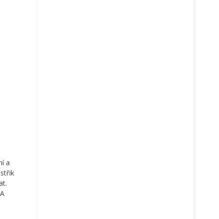
ní a
střik
at.
 A