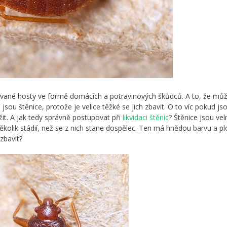
zvané hosty ve formě domácích a potravinových škůdců. A to, že mů
jsou štěnice, protože je velice těžké se jich zbavit. O to víc pokud js
it. A jak tedy správně postupovat při
likvidaci štěnic
? Štěnice jsou vel
ěkolik stádií, než se z nich stane dospělec. Ten má hnědou barvu a p
 zbavit?