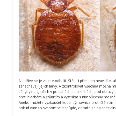
Nejdříve se je zkuste odhalit. Štěnici přes den neuvidíte, 
zanechávají jejich larvy. A zkontrolovat všechna možná mí
záhyby na gaučích v podlahách a na knihách, pod obrazy a z
proti blechám a štěnicím a vystříkat s ním všechny možné 
Anebo můžete vyzkoušet koupi dýmovnice proti štěnicím. 
pokud vám to svépomocí nepůjde, obraťte se na specialis