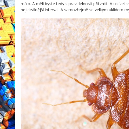
málo. A měli byste tedy s pravidelností přitvrdit. A uklíze
nejideálnější interval. A samozřejmě se velkým úklidem mys