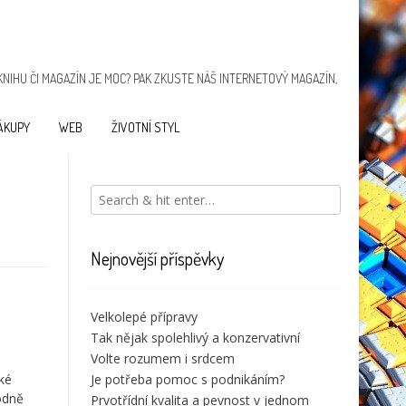
KNIHU ČI MAGAZÍN JE MOC? PAK ZKUSTE NÁŠ INTERNETOVÝ MAGAZÍN,
ÁKUPY
WEB
ŽIVOTNÍ STYL
Navigace
Problém,
Máme
pro
Nejnovější příspěvky
o kterém
doma
příspěvek
se
psa
nemluví
Velkolepé přípravy
Tak nějak spolehlivý a konzervativní
Volte rozumem i srdcem
o
ké
Je potřeba pomoc s podnikáním?
hodně
Prvotřídní kvalita a pevnost v jednom