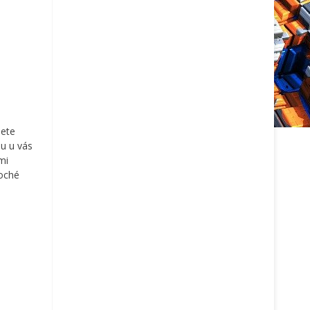
žete
ou u vás
mi
loché