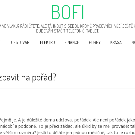
BOFI
 VE VLAKU? RÁDI ČTETE, ALE TÁHNOUT S SEBOU KROMĚ PRACOVNÍCH VĚCÍ JEŠTĚ 
BUDE VÁM STAČIT TELEFON ČI TABLET.
Í
CESTOVÁNÍ
ELEKTRO
FINANCE
HOBBY
KRÁSA
N
 zbavit na pořád?
zřejmě je. A je důležité doma udržovat pořádek. Ale není pořádek jak
nádobí a podobně. To je přeci základ, ale úklid by se měl provádět ta
t ve větším rozměru? Jestli to děláte jen jednou měsíčně, tak to je roz