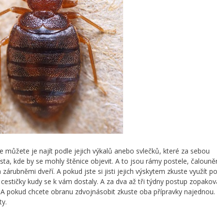
ale můžete je najít podle jejich výkalů anebo svlečků, které za sebou
sta, kde by se mohly štěnice objevit. A to jsou rámy postele, čalouně
árubněmi dveří. A pokud jste si jisti jejich výskytem zkuste využít po
cestičky kudy se k vám dostaly. A za dva až tři týdny postup zopakov
A pokud chcete obranu zdvojnásobit zkuste oba přípravky najednou.
ty.