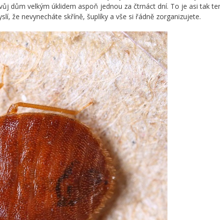
t svůj dům velkým úklidem aspoň jednou za čtrnáct dní. To je asi tak te
lí, že nevynecháte skříně, šuplíky a vše si řádně zorganizujete.